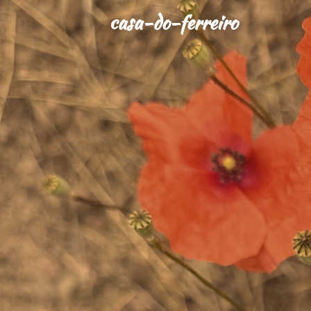
casa-do-ferreiro
Skip
to
main
content